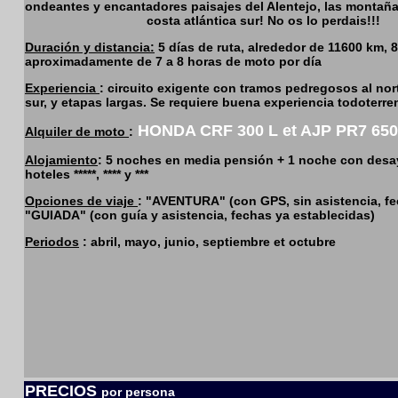
ondeantes y encantadores paisajes del Alentejo, las montañas
costa atlántica sur! No os lo perdais!!!
Duración y distancia:
5 días de ruta, alrededor de 11600 km, 
aproximadamente de 7 a 8 horas de moto por día
Experiencia
: circuito exigente con tramos pedregosos al nor
sur, y etapas largas. Se requiere buena experiencia todoterre
HONDA CRF 300 L et AJP PR7 650
Alquiler de moto
:
Alojamiento
: 5 noches en media pensión + 1 noche con desa
hoteles *****, **** y ***
Opciones de viaje
: "AVENTURA" (con GPS, sin asistencia, fe
"GUIADA" (con guía y asistencia, fechas ya establecidas)
Periodos
: abril, mayo, junio, septiembre et octubre
PRECIOS
por persona