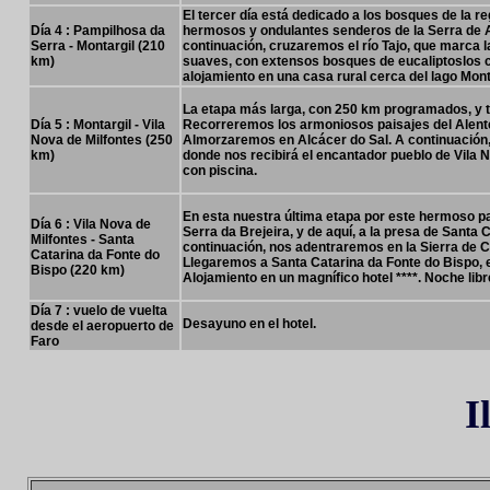
El tercer día está dedicado a los bosques de la re
Día 4 : Pampilhosa da
hermosos y ondulantes senderos de la Serra de 
Serra - Montargil (210
continuación, cruzaremos el río Tajo, que marca l
km)
suaves, con extensos bosques de eucaliptoslos
alojamiento en una casa rural cerca del lago Mont
La etapa más larga, con 250 km programados, y 
Día 5 : Montargil - Vila
Recorreremos los armoniosos paisajes del Alente
Nova de Milfontes (250
Almorzaremos en Alcácer do Sal. A continuación, n
km)
donde nos recibirá el encantador pueblo de Vila N
con piscina.
En esta nuestra última etapa por este hermoso 
Día 6 : Vila Nova de
Serra da Brejeira, y de aquí, a la presa de Sant
Milfontes - Santa
continuación, nos adentraremos en la Sierra de 
Catarina da Fonte do
Llegaremos a Santa Catarina da Fonte do Bispo, el
Bispo (220 km
)
Alojamiento en un magnífico hotel ****. Noche libr
Día 7 : vuelo de vuelta
Desayuno en el hotel.
desde el aeropuerto de
Faro
I