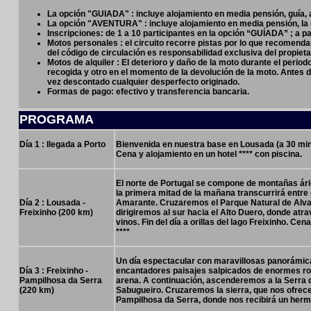
La opción "GUIADA" :
incluye alojamiento en media pensión, guía, a
La opción "AVENTURA" :
incluye alojamiento en media pensión, la 
Inscripciones: de 1 a 10 participantes en la opción “GUÍADA” ; a p
Motos personales : el circuito recorre pistas por lo que recomend
del código de circulación es responsabilidad exclusiva del propiet
Motos de alquiler : El deterioro y daño de la moto durante el period
recogida y otro en el momento de la devolución de la moto. Antes 
vez descontado cualquier desperfecto originado.
Formas de pago: efectivo y transferencia bancaria.
PROGRAMA
Día 1 : llegada a Porto
Bienvenida en nuestra base en Lousada (a 30 minu
Cena y alojamiento en un hotel **** con piscina.
El norte de Portugal se compone de montañas ári
la primera mitad de la mañana transcurrirá entre 
Día 2 : Lousada -
Amarante. Cruzaremos el Parque Natural de Alvao 
Freixinho (200 km)
dirigiremos al sur hacia el Alto Duero, donde at
vinos. Fin del día a orillas del lago Freixinho. C
****
Un día espectacular con maravillosas panorámic
Día 3 : Freixinho -
encantadores paisajes salpicados de enormes roc
Pampilhosa da Serra
arena. A continuación, ascenderemos a la Serra da
(220 km)
Sabugueiro. Cruzaremos la sierra, que nos ofrece
Pampilhosa da Serra, donde nos recibirá un hermo