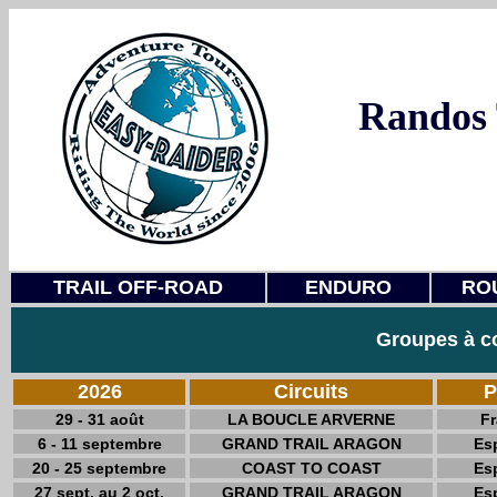
Randos 
TRAIL OFF-ROAD
ENDURO
RO
Groupes à c
2026
Circuits
P
29 - 31 août
LA BOUCLE ARVERNE
F
6 - 11 septembre
GRAND TRAIL ARAGON
Es
20 - 25 septembre
COAST TO COAST
Es
27 sept. au 2 oct.
GRAND TRAIL ARAGON
Es