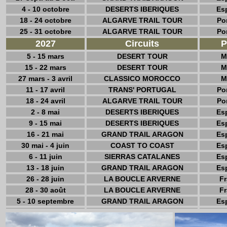
4 - 10 octobre
DESERTS IBERIQUES
Es
18 - 24 octobre
ALGARVE TRAIL TOUR
Po
25 - 31 octobre
ALGARVE TRAIL TOUR
Po
2027
Circuits
P
5 - 15 mars
DESERT TOUR
M
15 - 22 mars
DESERT TOUR
M
27 mars - 3 avril
CLASSICO MOROCCO
M
11 - 17 avril
TRANS' PORTUGAL
Po
18 - 24 avril
ALGARVE TRAIL TOUR
Po
2 - 8 mai
DESERTS IBERIQUES
Es
9 - 15 mai
DESERTS IBERIQUES
Es
16 - 21 mai
GRAND TRAIL ARAGON
Es
30 mai - 4 juin
COAST TO COAST
Es
6 - 11 juin
SIERRAS CATALANES
Es
13 - 18 juin
GRAND TRAIL ARAGON
Es
26 - 28 juin
LA BOUCLE ARVERNE
F
28 - 30 août
LA BOUCLE ARVERNE
F
5 - 10 septembre
GRAND TRAIL ARAGON
Es