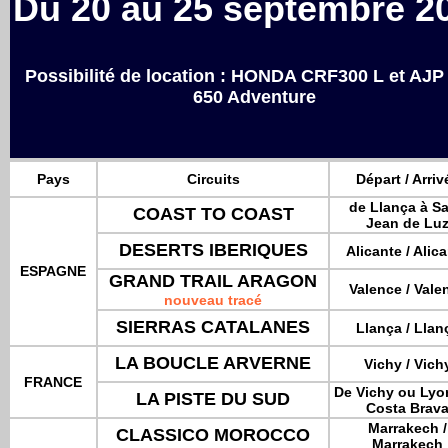
Du 20 au 25 septembre 2
Possibilité de location : HONDA CRF300 L et AJP
650 Adventure
Pays
Circuits
Départ / Arriv
de Llança à Sa
COAST TO COAST
Jean de Lu
DESERTS IBERIQUES
Alicante / Alic
ESPAGNE
GRAND TRAIL ARAGON
Valence / Vale
nouveau tracé
SIERRAS CATALANES
Llança / Llan
LA BOUCLE ARVERNE
Vichy / Vich
FRANCE
De Vichy ou Lyon
LA PISTE DU SUD
Costa Brav
Marrakech /
CLASSICO MOROCCO
Marrakech