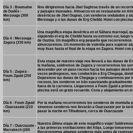
Día 3 : Boumalne
Nos dirigiremos hacia Jbel Saghroa través de un recorr
de Dadés -
y paisajes inusuales. Almuerzo en un restaurante en Alni
Merzouga (300
desérticas de Jbel Ougnat, con senderos ondulados y alg
km)
Merzouga y a las dunas de Erg Chebbi. Hotel con piscina 
Una magnífica etapa desértica en el Sáhara marroquí, q
siguiendo el erg de Chebbi hasta su extremo sur, luego 
Día 4 : Merzouga -
de Ouzina. Un magnífico erg pequeño que recorreremos an
Zagora (330 km)
almorzaremos. Un momento de valentía para superar alg
muy lisas hasta el final de la etapa en Zagora. Hotel con 
Esta etapa de nuestro viaje nos llevará a las dunas de 
la mañana, saldremos de Zagora y recorreremos los send
descender por un paso rocoso hacia los paisajes desérti
Día 5 : Zagora -
veces pedregosos, nos conducirán a Erg Chegaga, dond
Foum Zguid (250
Dejaremos las dunas de Chegaga y continuaremos por los
km)
rocosos, los senderos se irán suavizando gradualmente h
fuera de la carretera. Llegaremos a Foum Zguid a primer
piscina será un grato recuerdo. Cena y alojamiento en el 
Día 6 : Foum Zguid
Por la mañana recorreremos los senderos de montaña par
- Ouarzazate (210
sinuosos senderos nos llevarán a Ouarzazate por la ta
km)
pasar la noche en Tifoultoure, cerca de Ouarzazate
Nuestra última etapa de este magnífico viaje! Saldremo
Día 7 : Ouarzazate -
a las primeras estribaciones del Atlas. Luego tomaremos 
Marrakech (260
Recorreremos algunos senderos más antes de regresar a 