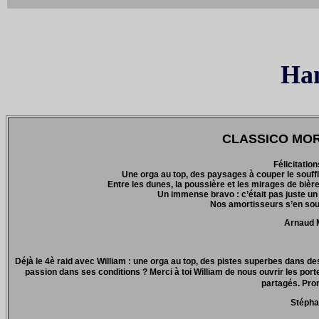
Han
CLASSICO MOROC
Félicitatio
Une orga au top, des paysages à couper le souffl
Entre les dunes, la poussière et les mirages de bières
Un immense bravo : c’était pas juste un
Nos amortisseurs s’en souv
Arnaud 
Déjà le 4è raid avec William : une orga au top, des pistes superbes dans d
passion dans ses conditions ? Merci à toi William de nous ouvrir les po
partagés. Prom
Stépha