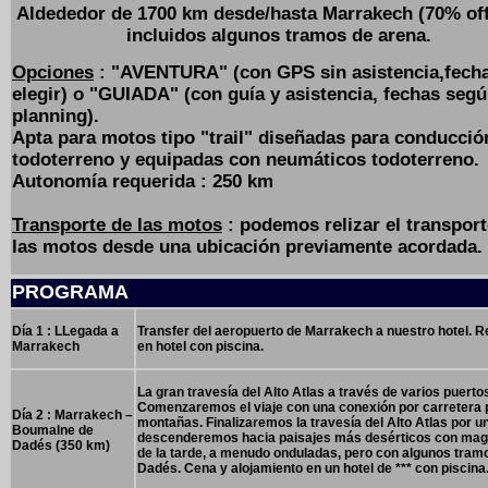
Aldededor de 1700 km desde/hasta Marrakech (70% off
incluidos algunos tramos de arena.
Opciones
: "AVENTURA" (con GPS sin asistencia,fech
elegir) o "GUIADA" (con guía y asistencia, fechas seg
planning).
Apta para motos tipo "trail" diseñadas para conducció
todoterreno y equipadas con neumáticos todoterreno.
Autonomía requerida : 250 km
Transporte de las motos
: podemos relizar el transport
las motos desde una ubicación previamente acordada.
PROGRAMA
Día 1 : LLegada a
Transfer del aeropuerto de Marrakech a nuestro hotel. R
Marrakech
en hotel con piscina.
La gran travesía del Alto Atlas a través de varios puerto
Comenzaremos el viaje con una conexión por carretera par
Día 2 : Marrakech –
montañas. Finalizaremos la travesía del Alto Atlas por 
Boumalne de
descenderemos hacia paisajes más desérticos con magn
Dadés (350 km)
de la tarde, a menudo onduladas, pero con algunos tramo
Dadés. Cena y alojamiento en un hotel de ***
con piscina